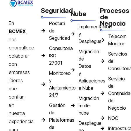
Seguridad
Procesos
Nube
de
Negocio
En
Postura
Implementación
de
BCMEX
,
y
Telecom
Seguridad
nos
Despliegue
Monitor
enorgullece
Consultoría
Migración
Servicios
ISO
colaborar
de
de
27001
con
Datos
Consultorí
empresas
Monitoreo
y
Servicio
y
líderes
Aplicaciones
de
Alertamiento
a Nube
que
Continuida
24/7
confían
Migración
de
en
Gestión
multi-
Negocio
de
nube
nuestra
NOC
Plataformas
experiencia
Despliegue
de
Infraestruc
para
de