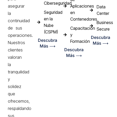
Ciberseguridad
Aplicaciones
asegurar
Data
Seguridad
en
Center
la
en la
Contenedores
continuidad
Business
Nube
de sus
Capacitación
Secure
(CSPM)
y
operaciones.
Descubra
Descubra
Formación
Nuestros
Más ⟶
Más ⟶
Descubra
clientes
Más ⟶
valoran
la
tranquilidad
y
solidez
que
ofrecemos,
respaldando
sus