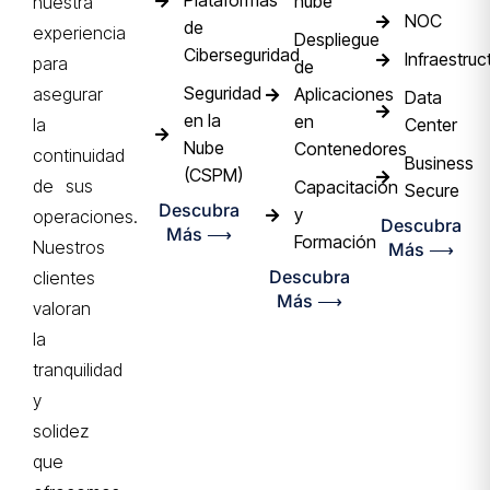
Plataformas
nube
nuestra
NOC
de
experiencia
Despliegue
Ciberseguridad
Infraestruc
para
de
Seguridad
Aplicaciones
asegurar
Data
en la
en
Center
la
Nube
Contenedores
continuidad
Business
(CSPM)
de sus
Capacitación
Secure
Descubra
y
operaciones.
Descubra
Más ⟶
Formación
Nuestros
Más ⟶
Descubra
clientes
Más ⟶
valoran
la
tranquilidad
y
solidez
que