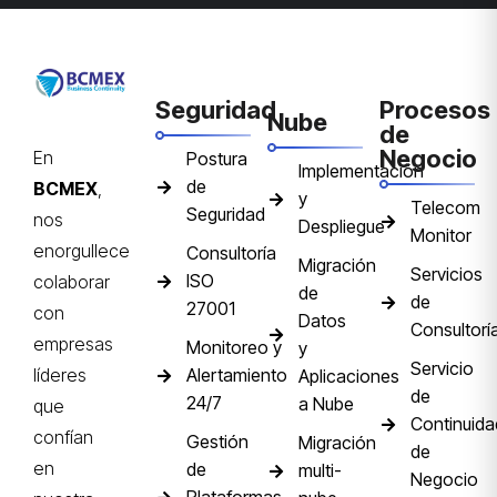
Seguridad
Procesos
Nube
de
Negocio
En
Postura
Implementación
de
BCMEX
,
y
Telecom
Seguridad
nos
Despliegue
Monitor
enorgullece
Consultoría
Migración
Servicios
ISO
colaborar
de
de
27001
con
Datos
Consultorí
empresas
Monitoreo y
y
Servicio
Alertamiento
líderes
Aplicaciones
de
24/7
a Nube
que
Continuida
confían
Gestión
Migración
de
en
de
multi-
Negocio