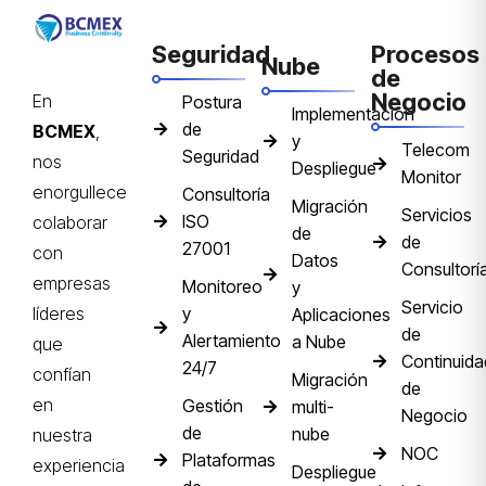
Seguridad
Procesos
Nube
de
Negocio
En
Postura
Implementación
de
BCMEX
,
y
Telecom
Seguridad
nos
Despliegue
Monitor
enorgullece
Consultoría
Migración
Servicios
ISO
colaborar
de
de
27001
con
Datos
Consultorí
empresas
Monitoreo
y
Servicio
y
líderes
Aplicaciones
de
Alertamiento
a Nube
que
Continuida
24/7
confían
Migración
de
en
Gestión
multi-
Negocio
de
nube
nuestra
NOC
Plataformas
experiencia
Despliegue