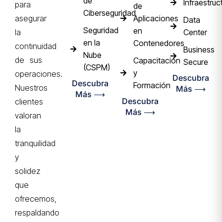
de
Infraestruc
para
de
Ciberseguridad
Aplicaciones
asegurar
Data
Seguridad
en
Center
la
en la
Contenedores
continuidad
Business
Nube
de sus
Capacitación
Secure
(CSPM)
y
operaciones.
Descubra
Descubra
Formación
Nuestros
Más ⟶
Más ⟶
Descubra
clientes
Más ⟶
valoran
la
tranquilidad
y
solidez
que
ofrecemos,
respaldando